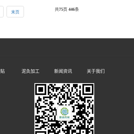
共
75
页
446
条
末页
伏贴
泥灸加工
新闻资讯
关于我们