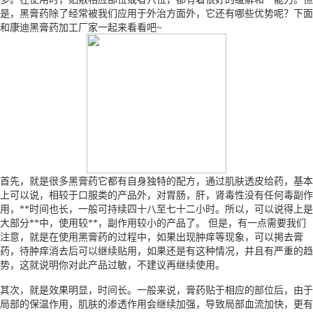
是，黑膏药除了经常被我们应用于外治方面外，它还有哪些优势呢？下面
和康迪黑膏药加工厂家一起来看看吧~
首先，就是很多黑膏药它都有自身独特的配方，通过肌肤透皮给药，基本
上可以说，相较于口服类的产品外，对胃肠，肝，肾毒性没有任何毒副作
用，**时间也长，一般可持续四十八至七十二小时。所以，可以说得上是
大部分**中，使用较**，副作用较小的产品了。 但是，有一点需要我们
注意，就是在使用黑膏药的过程中，如果出现肿痒等现象，可以掲去膏
药，待肿痒消去后可以继续贴用，如果还是有这种情况，并且有严重的趋
势，这就说明你对此产品过敏，不建议再继续使用。
其次，就是效果明显，时间长。一般来说，膏药贴于相应的部位后，由于
局部的保温作用，肌肤的渗透作用会继续加强，导致局部血流加快，更有