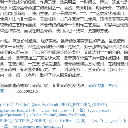
利**有效成分的吸收，作用迅速，效果明显，**时间长，所以，这点也是
很多人选择黑膏药加工的原因之一。当然，效果明显，时间长外，它的适
用范围也比较广，使用方便。对于骨质增生、***、***这类症状都适用，
使用方法也非常简单，无需住院，自己在家就可以使用。现代黑膏药采用
较新的工艺制作而成，不像传统的黑膏**于制作工艺落后，可容易出现残
留这种情况，而现在的黑膏药，使用后也不残留，更加的方便。
zui后，就是价格低廉，经济实惠。黑膏药是非常亲民的产品，虽然使用
效果一直很好，但是黑膏药的价格却不是很贵，对于那些家庭经济负担比
较重的人群来说，可以说不但能减轻经济负担，又能达到****的目的。除
此之外，黑膏药加工厂家告诉大家，黑膏药在常温下为半固体或固体，因
此，在使用时，一定要记得先加热，使膏药微熔后方可使用，在我国使用
黑膏药贴，有着悠久的历史。并且，到现在为止，黑膏药已广泛应用于
内、外、妇、儿各科，取得了令人瞩目的成就。
河南康迪药械35年膏药厂家，专业膏药批发代理，
膏药代加工生产厂
家
！！！15515982315！
(.+?)<\/a.*?>/sim', @me, $strResult, PREG_PATTERN_ORDER);
@me=$strResult[1][0]; " class="left_prev">
上一篇：
{eyou:prenext
get='prename'/}
(.+?)<\/a.*?>/sim', @me, $strResult,
PREG_PATTERN_ORDER); @me=$strResult[1][0]; " class="right_next">
下
一篇：
{eyou:prenext get='nextname'/}