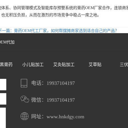
流体系、协同管理模式及智能库存预警系统的膏药OEM厂家合作，连锁商
，也无积压负担，从而在激烈的市场竞争中稳占一席之地。
下一篇：膏药OEM代工厂家，如何帮摆摊商家选到适合自己的产品？
OEM代加
黑膏药
小儿贴加工
艾灸贴加工
艾草贴
三
电话：19937104197
微信：19937104197
网址：www.hnkdgy.com