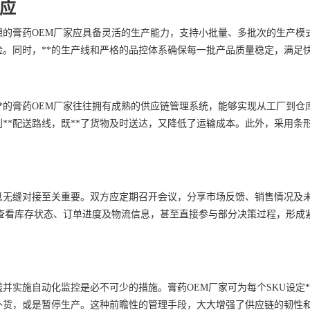
应
想的膏药OEM厂家应具备灵活的生产能力，支持小批量、多批次的生产模
险。同时，**的生产线和严格的品控体系确保每一批产品质量稳定，满足
*的膏药OEM厂家往往拥有成熟的供应链管理系统，能够实现从工厂到
**配送路线，既**了货物及时送达，又降低了运输成本。此外，采用条形
息无缝对接至关重要。双方应定期召开会议，分享市场反馈、销售情况及
时查看库存状态、订单进度及物流信息，甚至直接参与部分决策过程，形成
并实施自动化监控是必不可少的措施。膏药OEM厂家可为每个SKU设定*
补货，或是暂停生产。这种前瞻性的管理手段，大大增强了供应链的韧性