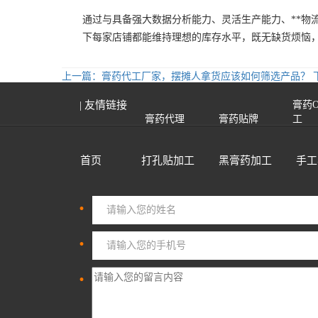
通过与具备强大数据分析能力、灵活生产能力、**物
下每家店铺都能维持理想的库存水平，既无缺货烦恼
上一篇：膏药代工厂家，摆摊人拿货应该如何筛选产品？
| 友情链接
膏药
膏药代理
膏药贴牌
工
首页
打孔贴加工
黑膏药加工
手工
·
·
·